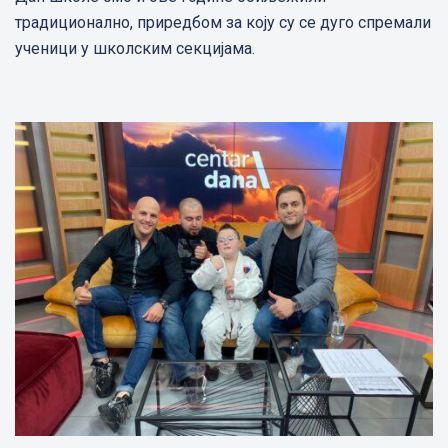
традиционално, приредбом за коју су се дуго спремали
ученици у школским секцијама.