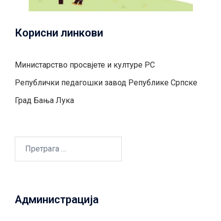
Корисни линкови
Министарство просвјете и културе РС
Републички педагошки завод Републике Српске
Град Бањa Лукa
Претрага
за:
Администрација