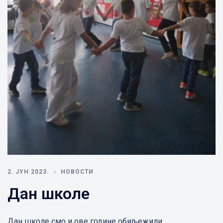
2. ЈУН 2023.
НОВОСТИ
Дан школе
Дан школе смо и ове године обиљежили