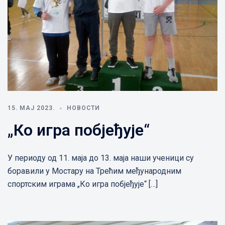
15. МАЈ 2023.
НОВОСТИ
„Ко игра побјеђује“
У периоду од 11. маја до 13. маја наши ученици су
боравили у Мостару на Трећим међународним
спортским играма „Ко игра побјеђује“ […]