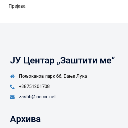
Пријава
ЈУ Центар „Заштити ме“
Пољоканов парк бб, Бања Лука
+38751201708
zastiti@inecco.net
Архива