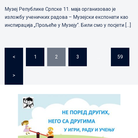
Музеј Републике Српске 11. маја организовао је
изложбу ученичких радова – Музејски експонати као
инспирација „Прољеће у Музеју“. Били смо у посјети […]
Пагинација
<
1
2
3
…
59
чланака
>