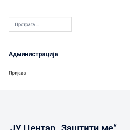
Претрага
за:
Администрација
Пријава
ЈУ Центар „Заштити ме“