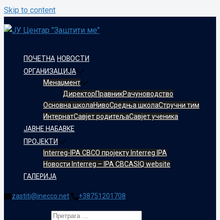
Skip to content
ПОЧЕТНА
НОВОСТИ
ОРГАНИЗАЦИЈА
Менаџмент
Директор
Правник
Рачуноводство
Oсновнa школa
Ниво
Средња школа
Стручни тим
Интернат
Савјет родитеља
Савјет ученика
ЈАВНЕ НАБАВКЕ
ПРОЈЕКТИ
Interreg-IPA CBC
О пројекту Interreg IPA
Новости Interreg – IPA CBC
ASIQ website
ГАЛЕРИЈА
zastiti@inecco.net
+38751201708
Претрага за: