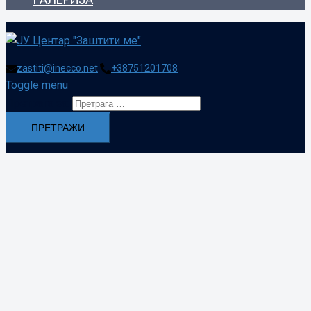
zastiti@inecco.net
+38751201708
Toggle menu
Претрага за: