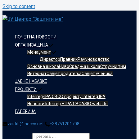
Skip to content
ПОЧЕТНА
НОВОСТИ
ОРГАНИЗАЦИЈА
Менаџмент
Директор
Правник
Рачуноводство
Oсновнa школa
Ниво
Средња школа
Стручни тим
Интернат
Савјет родитеља
Савјет ученика
ЈАВНЕ НАБАВКЕ
ПРОЈЕКТИ
Interreg-IPA CBC
О пројекту Interreg IPA
Новости Interreg – IPA CBC
ASIQ website
ГАЛЕРИЈА
zastiti@inecco.net
+38751201708
Претрага за: