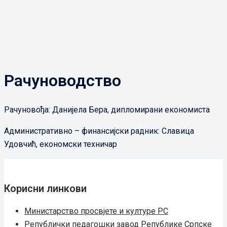
Рачуноводство
Рачуновођа: Данијела Бера, дипломирани економиста
Административно – финансијски радник: Славица
Удовчић, економски техничар
Корисни линкови
Министарство просвјете и културе РС
Републички педагошки завод Републике Српске