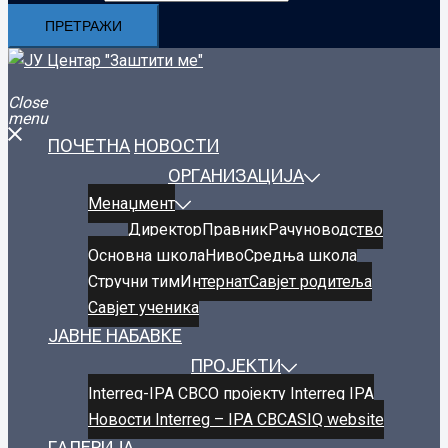
Close
menu
ПОЧЕТНА
НОВОСТИ
ОРГАНИЗАЦИЈА
Менаџмент
Директор
Правник
Рачуноводство
Oсновнa школa
Ниво
Средња школа
Стручни тим
Интернат
Савјет родитеља
Савјет ученика
ЈАВНЕ НАБАВКЕ
ПРОЈЕКТИ
Interreg-IPA CBC
О пројекту Interreg IPA
Новости Interreg – IPA CBC
ASIQ website
ГАЛЕРИЈА