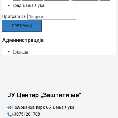
Град Бањa Лукa
Претрага за:
Администрација
Пријава
ЈУ Центар „Заштити ме“
Пољоканов парк бб, Бања Лука
+38751201708