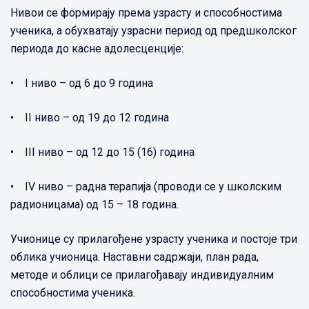
Нивои се формирају према узрасту и способностима
ученика, а обухватају узрасни период од предшколског
периода до касне адолесценције:
• I ниво – од 6 до 9 година
• II ниво – од 19 до 12 година
• III ниво – од 12 до 15 (16) година
• IV ниво – радна терапија (проводи се у школским
радионицама) од 15 – 18 година.
Учионице су прилагођене узрасту ученика и постоје три
облика учионица. Наставни садржаји, план рада,
методе и облици се прилагођавају индивидуалним
способностима ученика.