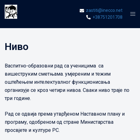
Skip
zastiti@inecco.net
to
Tog
+38751201708
content
men
Ниво
Васпитно-образовни рад са ученицима са
вишеструким сметњама. умјереним и тежим
оштећењем интелектуалног функционисања
организује се кроз четири нивоа. Сваки ниво траје по
три године.
Рад се одвија према утврђеном Наставном плану и
програму, одобреном од стране Министарства
просвјете и културе РС.