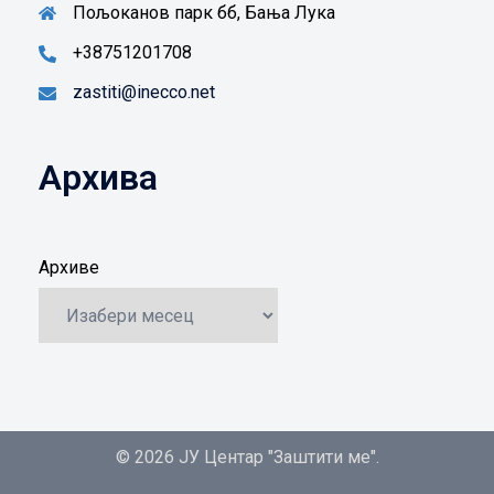
Пољоканов парк бб, Бања Лука
+38751201708
zastiti@inecco.net
Архива
Архиве
© 2026 ЈУ Центар "Заштити ме".