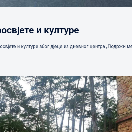
освјете и културе
освјете и културе због дјеце из дневног центра „Подржи м