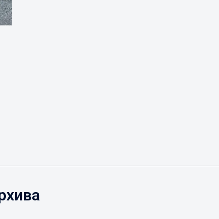
рхива