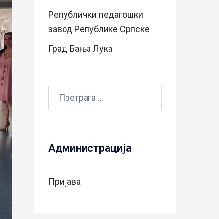
Републички педагошки
завод Републике Српске
Град Бањa Лукa
Претрага
за:
Администрација
Пријава