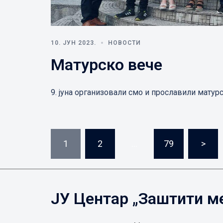
10. ЈУН 2023.
НОВОСТИ
Матурско вече
9. јуна организовали смо и прославили матур
Пагинација
1
2
…
79
>
чланака
ЈУ Центар „Заштити м