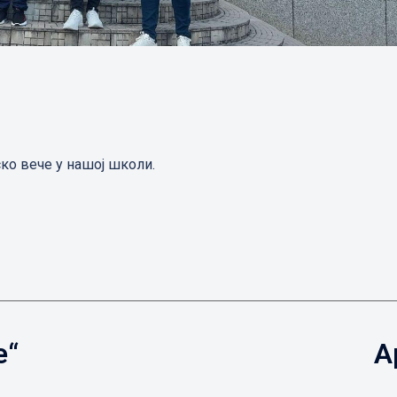
ско вече у нашој школи.
е“
А