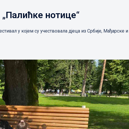
у „Палићке нотице“
фестивал у којем су учествовала дјеца из Србије, Мађарске и