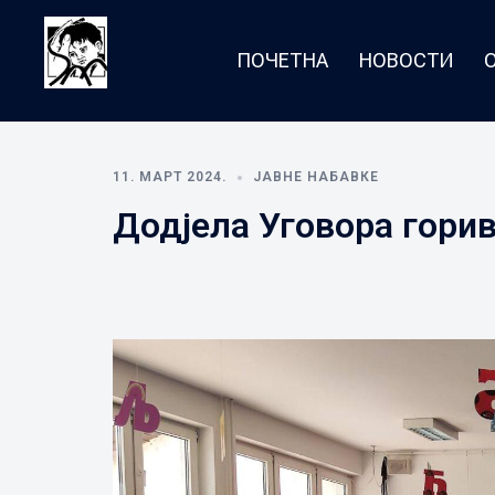
Skip
to
ПОЧЕТНА
НОВОСТИ
content
ЈУ
Центар
11. МАРТ 2024.
ЈАВНЕ НАБАВКЕ
Додјела Уговора гори
"Заштити
ме"