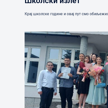
Школски излет
Крај школске године и овај пут смо обиљежи