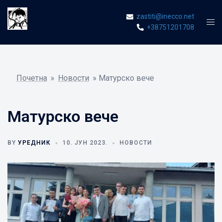
Skip
zastiti@inecco.net
to
Tog
+38751201708
content
men
Почетна
»
Новости
»
Матурско вече
Матурско вече
BY
УРЕДНИК
10. ЈУН 2023.
НОВОСТИ