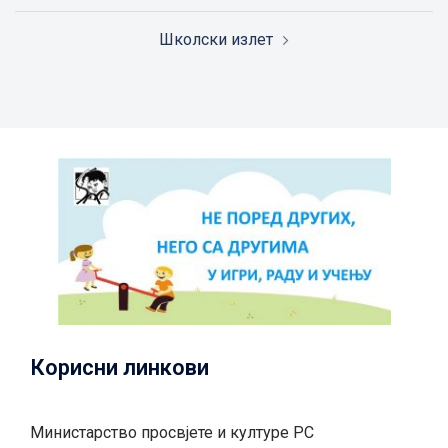
Школски излет
Корисни линкови
Министарство просвјете и културе РС