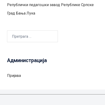
Републички педагошки завод Републике Српске
Град Бањa Лукa
Претрага
за:
Администрација
Пријава