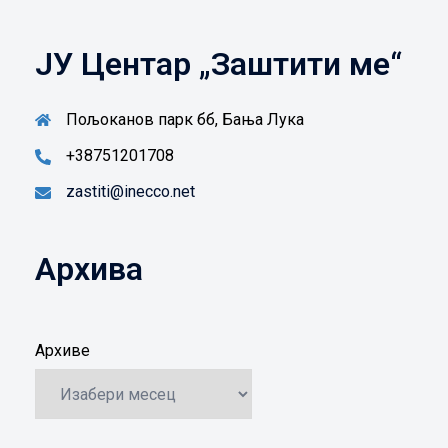
ЈУ Центар „Заштити ме“
Пољоканов парк бб, Бања Лука
+38751201708
zastiti@inecco.net
Архива
Архиве