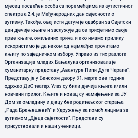
мјесец посвећен особа са поремећајима из аутистичног
спектра а 2.4. је Међународних дан свјесности о
аутизму. Такође, овај исти датум је одабран за Свјетски
дан дјечије књиге и заслужује да се присјетимо своје
прве књиге, омиљених прича, и ако имамо прилику
искористимо је да неком од најмлађих прочитамо
књигу по заједничком избору. Управо из тих разлога
Организација младих Бањалука организовала је
хуманитарну представу „Авантуре Пипи Дуге Чарапе“.
Представу је у Банском двору 31. марта ове године
одржао ДиС театар. Улаз су били дјечија књига и/или
новчани прилог. Књиге и новац су намијењени за ЈУ
Дом за омладину и дјецу без родитељског старања
„Рада Брањешевић“ и Удружењу за помоћ лицима за
аутизмом „Дјеца свјетлости“. Представи су
присуствовали и наши учениици.