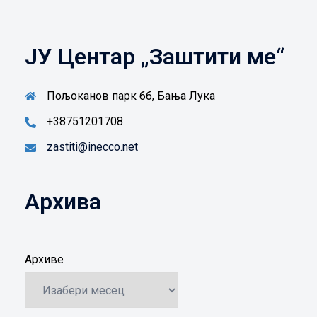
ЈУ Центар „Заштити ме“
Пољоканов парк бб, Бања Лука
+38751201708
zastiti@inecco.net
Архива
Архиве