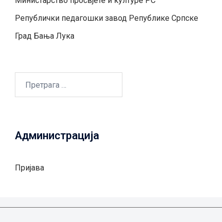
Министарство просвјете и културе РС
Републички педагошки завод Републике Српске
Град Бањa Лукa
Претрага
за:
Администрација
Пријава