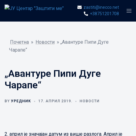
Skip
zastiti@inecco.net
Togg
to
+38751201708
men
content
Почетна
»
Новости
»
„Авантуре Пипи Дуге
Чарапе“
„Авантуре Пипи Дуге
Чарапе“
BY
УРЕДНИК
17. АПРИЛ 2019.
НОВОСТИ
2. април је значајан датум из више разлога. Април је