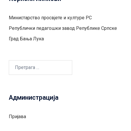
Министарство просвјете и културе РС
Републички педагошки завод Републике Српске
Град Бањa Лукa
Претрага
за:
Администрација
Пријава