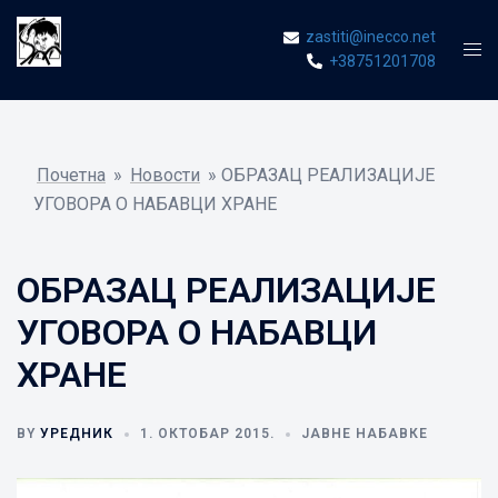
Skip
zastiti@inecco.net
to
Tog
+38751201708
content
men
Почетна
»
Новости
»
ОБРАЗАЦ РЕАЛИЗАЦИЈЕ
УГОВОРА О НАБАВЦИ ХРАНЕ
ОБРАЗАЦ РЕАЛИЗАЦИЈЕ
УГОВОРА О НАБАВЦИ
ХРАНЕ
BY
УРЕДНИК
1. ОКТОБАР 2015.
ЈАВНЕ НАБАВКЕ