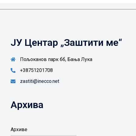
ЈУ Центар „Заштити ме“
Пољоканов парк бб, Бања Лука
+38751201708
zastiti@inecco.net
Архива
Архиве