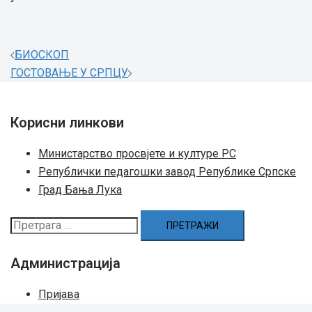
Post
БИОСКОП
navigation
ГОСТОВАЊЕ У СРПЦУ
Корисни линкови
Министарство просвјете и културе РС
Републички педагошки завод Републике Српске
Град Бањa Лукa
Претрага
за:
Администрација
Пријава