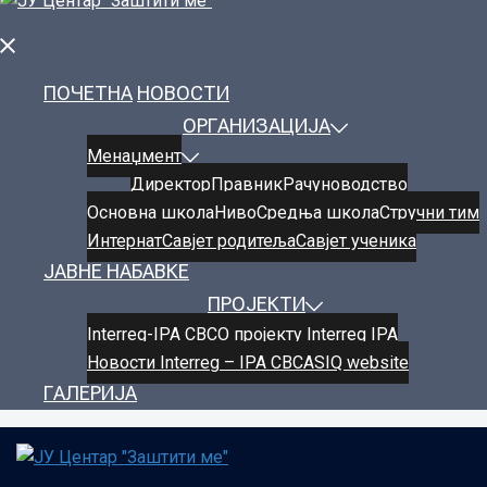
Close
menu
ПОЧЕТНА
НОВОСТИ
ОРГАНИЗАЦИЈА
Менаџмент
Директор
Правник
Рачуноводство
Oсновнa школa
Ниво
Средња школа
Стручни тим
Интернат
Савјет родитеља
Савјет ученика
ЈАВНЕ НАБАВКЕ
ПРОЈЕКТИ
Interreg-IPA CBC
О пројекту Interreg IPA
Новости Interreg – IPA CBC
ASIQ website
ГАЛЕРИЈА