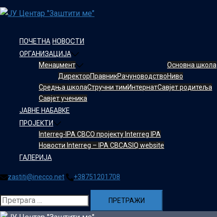
Skip
to
content
ПОЧЕТНА
НОВОСТИ
ОРГАНИЗАЦИЈА
Менаџмент
Oсновнa школa
Директор
Правник
Рачуноводство
Ниво
Средња школа
Стручни тим
Интернат
Савјет родитеља
Савјет ученика
ЈАВНЕ НАБАВКЕ
ПРОЈЕКТИ
Interreg-IPA CBC
О пројекту Interreg IPA
Новости Interreg – IPA CBC
ASIQ website
ГАЛЕРИЈА
zastiti@inecco.net
+38751201708
Претрага
за: