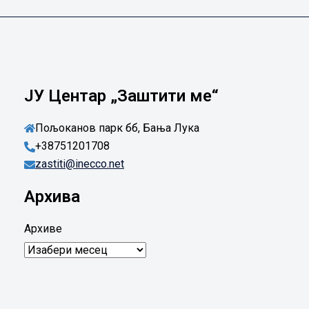
ЈУ Центар „Заштити ме“
Пољоканов парк бб, Бања Лука
+38751201708
zastiti@inecco.net
Архива
Архиве