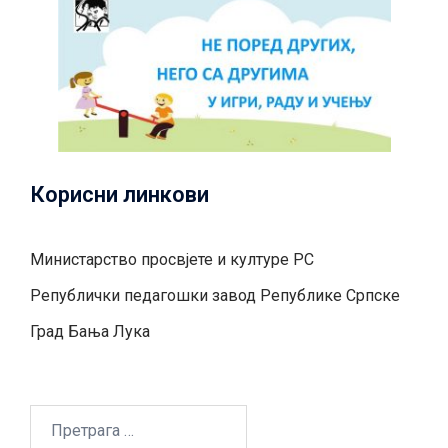
Корисни линкови
Министарство просвјете и културе РС
Републички педагошки завод Републике Српске
Град Бањa Лукa
Претрага
за: