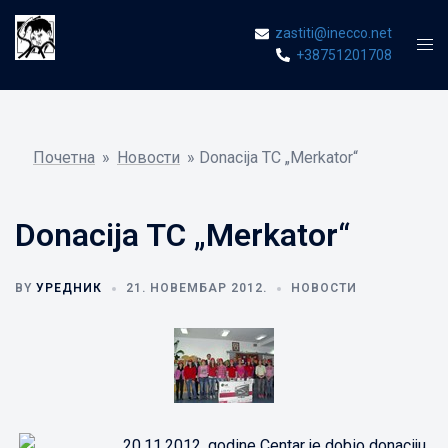
Skip
zastiti@inecco.net
to
Tog
+38751201708
content
men
Почетна
»
Новости
»
Donacija TC „Merkator“
Donacija TC „Merkator“
BY
УРЕДНИК
21. НОВЕМБАР 2012.
НОВОСТИ
20.11.2012. godine Centar je dobio donaciju