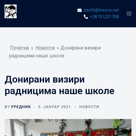
Skip
zastiti@inecco.net
to
Tog
+38751201708
content
men
Почетна
»
Новости
»
Донирани визири
радницима наше школе
Донирани визири
радницима наше школе
BY
УРЕДНИК
5. ЈАНУАР 2021.
НОВОСТИ