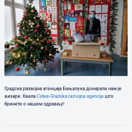
Градска развојна агенција Бањалука донирала нам је
визире. Хвала
Cidea-Gradska razvojna agencija
што
бринете о нашем здрављу!
Post