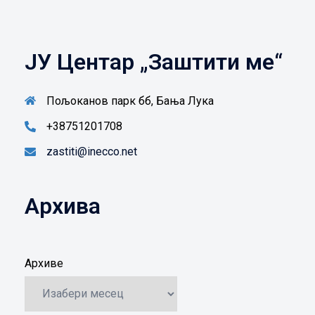
ЈУ Центар „Заштити ме“
Пољоканов парк бб, Бања Лука
+38751201708
zastiti@inecco.net
Архива
Архиве