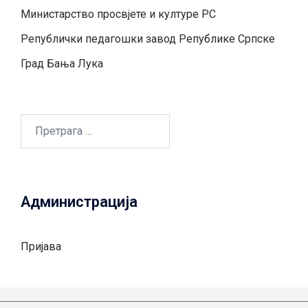
Министарство просвјете и културе РС
Републички педагошки завод Републике Српске
Град Бањa Лукa
Претрага
за:
Администрација
Пријава