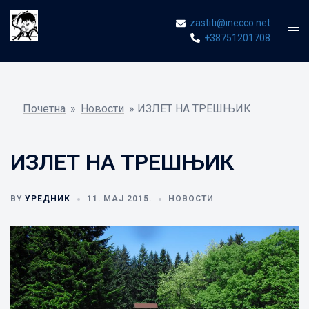
Skip
zastiti@inecco.net
to
Tog
+38751201708
content
men
Почетна
»
Новости
»
ИЗЛЕТ НА ТРЕШЊИК
ИЗЛЕТ НА ТРЕШЊИК
BY
УРЕДНИК
11. МАЈ 2015.
НОВОСТИ