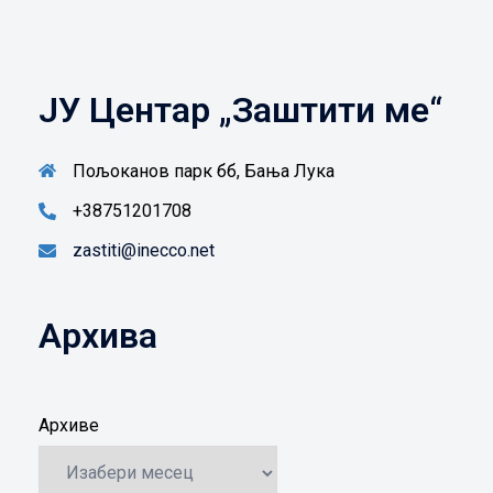
ЈУ Центар „Заштити ме“
Пољоканов парк бб, Бања Лука
+38751201708
zastiti@inecco.net
Архива
Архиве