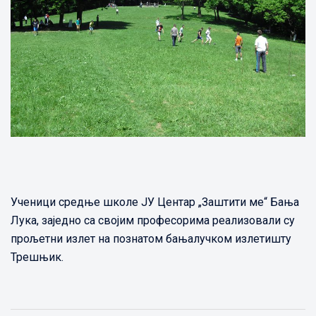
Ученици средње школе ЈУ Центар „Заштити ме“ Бања
Лука, заједно са својим професорима реализовали су
прољетни излет на познатом бањалучком излетишту
Трешњик.