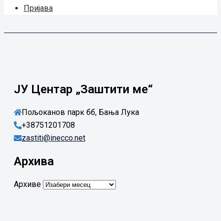
Пријава
ЈУ Центар „Заштити ме“
Пољоканов парк бб, Бања Лука
+38751201708
zastiti@inecco.net
Архива
Архиве