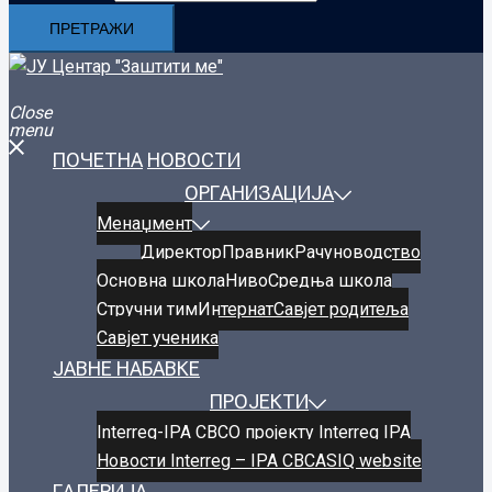
Close
menu
ПОЧЕТНА
НОВОСТИ
ОРГАНИЗАЦИЈА
Менаџмент
Директор
Правник
Рачуноводство
Oсновнa школa
Ниво
Средња школа
Стручни тим
Интернат
Савјет родитеља
Савјет ученика
ЈАВНЕ НАБАВКЕ
ПРОЈЕКТИ
Interreg-IPA CBC
О пројекту Interreg IPA
Новости Interreg – IPA CBC
ASIQ website
ГАЛЕРИЈА