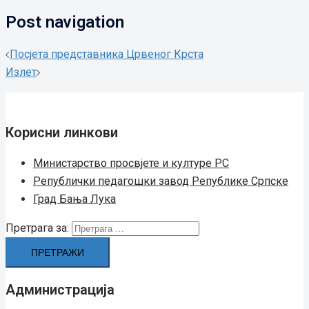
Post navigation
Посјета представника Црвеног Крста
Излет
Корисни линкови
Министарство просвјете и културе РС
Републички педагошки завод Републике Српске
Град Бањa Лукa
Претрага за:
Администрација