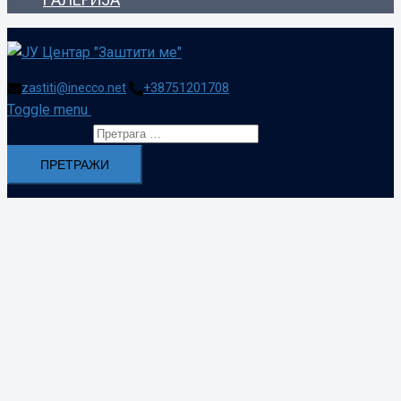
zastiti@inecco.net
+38751201708
Toggle menu
Претрага за: