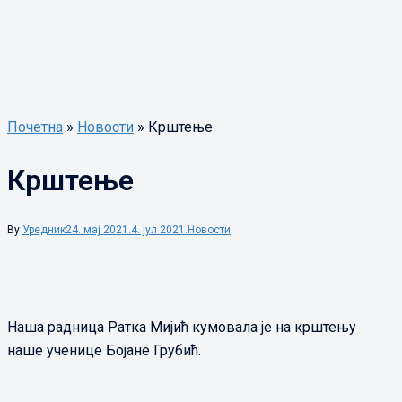
Почетна
»
Новости
»
Крштење
Крштење
By
Уредник
24. мај 2021.
4. јул 2021.
Новости
Наша радница Ратка Мијић кумовала је на крштењу
наше ученице Бојане Грубић.