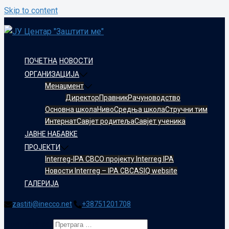
Skip to content
ПОЧЕТНА
НОВОСТИ
ОРГАНИЗАЦИЈА
Менаџмент
Директор
Правник
Рачуноводство
Oсновнa школa
Ниво
Средња школа
Стручни тим
Интернат
Савјет родитеља
Савјет ученика
ЈАВНЕ НАБАВКЕ
ПРОЈЕКТИ
Interreg-IPA CBC
О пројекту Interreg IPA
Новости Interreg – IPA CBC
ASIQ website
ГАЛЕРИЈА
zastiti@inecco.net
+38751201708
Претрага за: