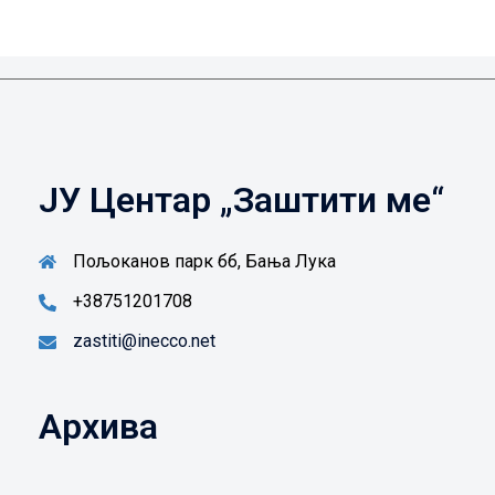
ЈУ Центар „Заштити ме“
Пољоканов парк бб, Бања Лука
+38751201708
zastiti@inecco.net
Архива