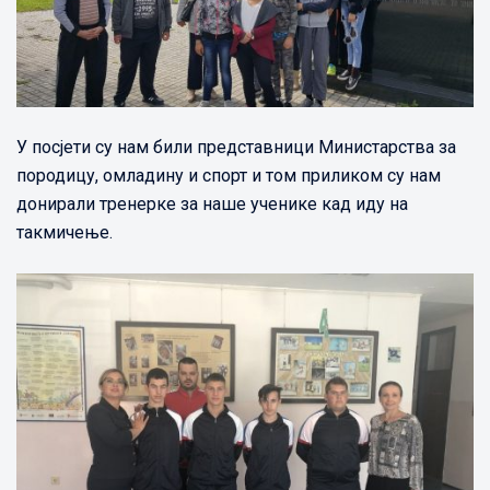
У посјети су нам били представници Министарства за
породицу, омладину и спорт и том приликом су нам
донирали тренерке за наше ученике кад иду на
такмичење.