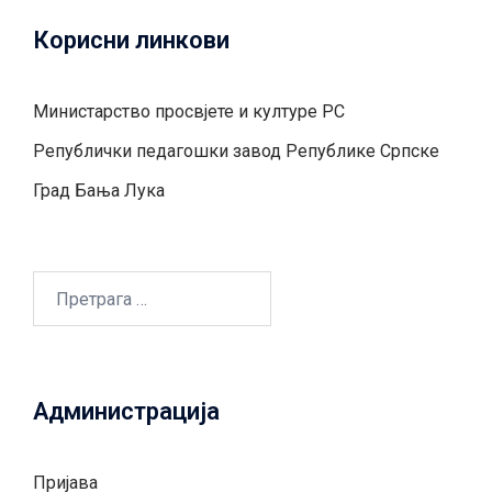
Корисни линкови
Министарство просвјете и културе РС
Републички педагошки завод Републике Српске
Град Бањa Лукa
Претрага
за:
Администрација
Пријава