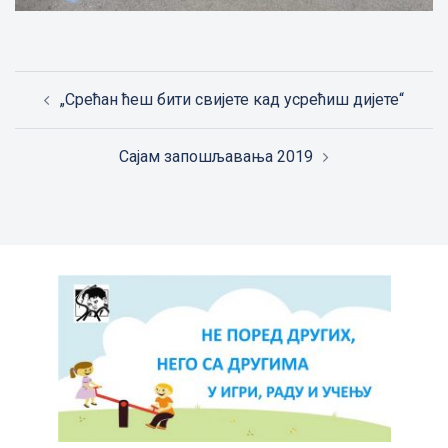
Post
„Срећан ћеш бити свијете кад усрећиш дијете“
navigation
Сајам запошљавања 2019