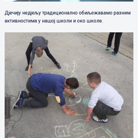
Дјечију недјељу традиционално обиљежавамо разним
активностима у нашој школи и око школе.