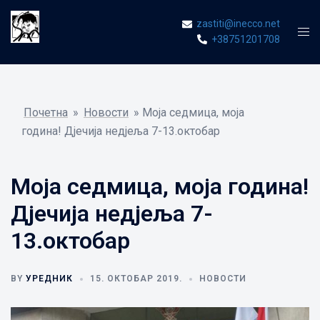
Skip
zastiti@inecco.net
to
Tog
+38751201708
content
men
Почетна
»
Новости
»
Моја седмица, моја
година! Дјечија недјеља 7-13.октобар
Моја седмица, моја година!
Дјечија недјеља 7-
13.октобар
BY
УРЕДНИК
15. ОКТОБАР 2019.
НОВОСТИ