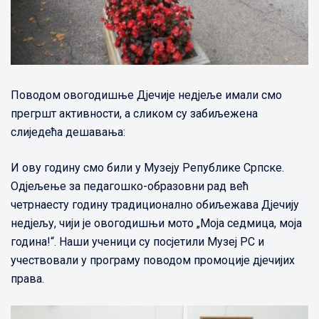
Поводом овогодишње Дјечије недјеље имали смо
прегршт активности, а сликом су забиљежена
слиједећа дешавања:
И ову годину смо били у Музеју Републике Српске.
Одјељење за педагошко-образовни рад већ
четрнаесту годину традиционално обиљежава Дјечију
недјељу, чији је овогодишњи мото „Моја седмица, моја
година!“. Наши ученици су посјетили Музеј РС и
учествовали у програму поводом промоције дјечијих
права.