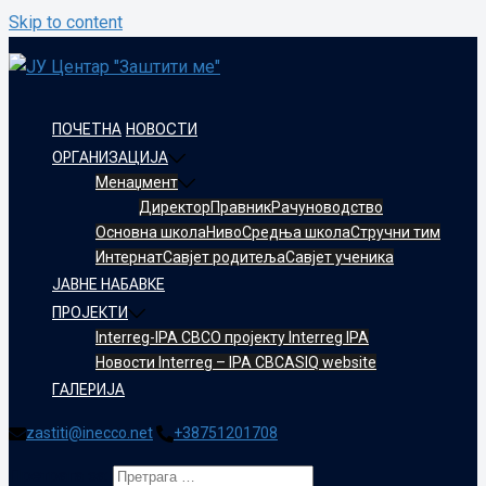
Skip to content
ПОЧЕТНА
НОВОСТИ
ОРГАНИЗАЦИЈА
Менаџмент
Директор
Правник
Рачуноводство
Oсновнa школa
Ниво
Средња школа
Стручни тим
Интернат
Савјет родитеља
Савјет ученика
ЈАВНЕ НАБАВКЕ
ПРОЈЕКТИ
Interreg-IPA CBC
О пројекту Interreg IPA
Новости Interreg – IPA CBC
ASIQ website
ГАЛЕРИЈА
zastiti@inecco.net
+38751201708
Претрага за: