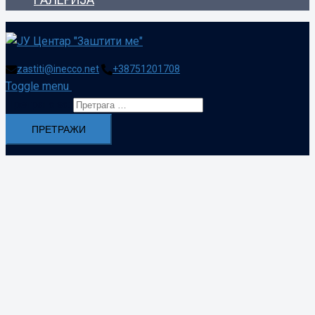
zastiti@inecco.net
+38751201708
Toggle menu
Претрага за: