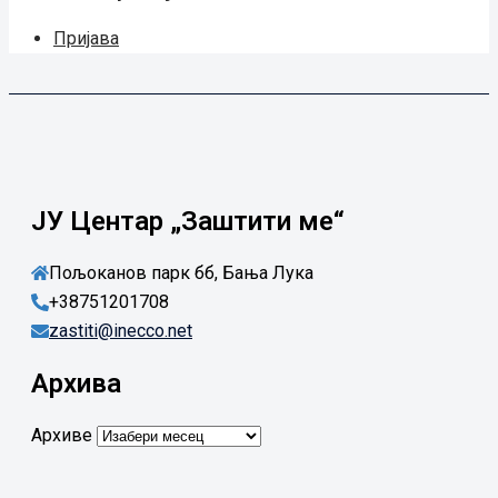
Пријава
ЈУ Центар „Заштити ме“
Пољоканов парк бб, Бања Лука
+38751201708
zastiti@inecco.net
Архива
Архиве