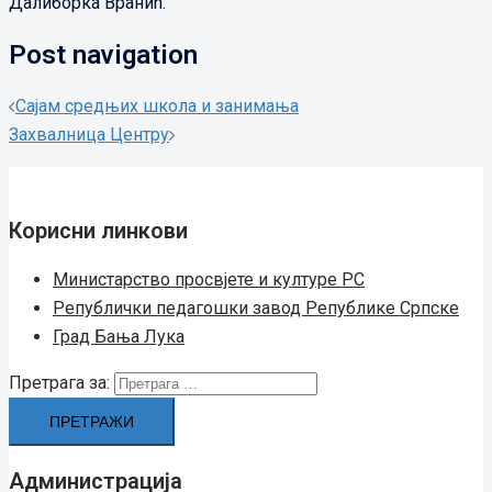
Далиборка Вранић.
Post navigation
Сајам средњих школа и занимања
Захвалница Центру
Корисни линкови
Министарство просвјете и културе РС
Републички педагошки завод Републике Српске
Град Бањa Лукa
Претрага за:
Администрација