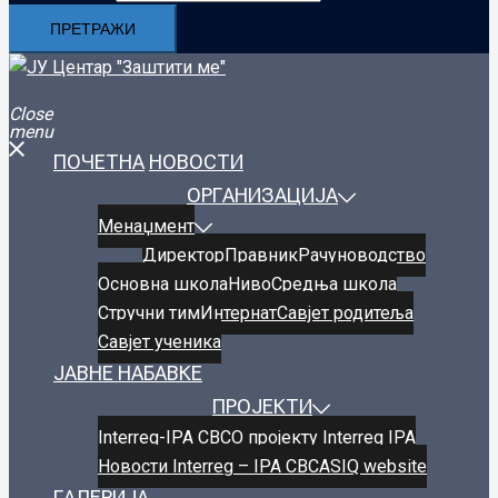
Close
menu
ПОЧЕТНА
НОВОСТИ
ОРГАНИЗАЦИЈА
Менаџмент
Директор
Правник
Рачуноводство
Oсновнa школa
Ниво
Средња школа
Стручни тим
Интернат
Савјет родитеља
Савјет ученика
ЈАВНЕ НАБАВКЕ
ПРОЈЕКТИ
Interreg-IPA CBC
О пројекту Interreg IPA
Новости Interreg – IPA CBC
ASIQ website
ГАЛЕРИЈА