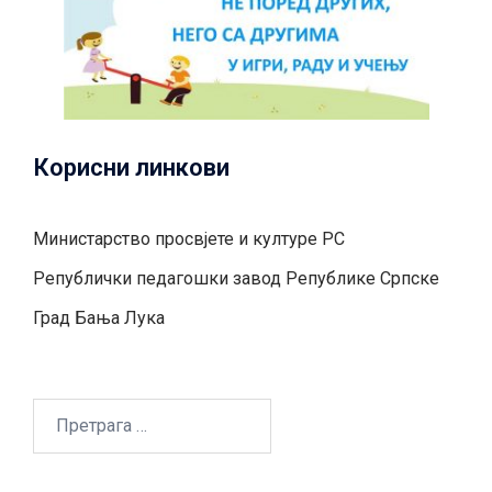
Корисни линкови
Министарство просвјете и културе РС
Републички педагошки завод Републике Српске
Град Бањa Лукa
Претрага
за: