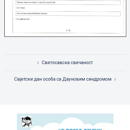
Post
Светосавска свечаност
navigation
Свјетски дан особа са Дауновим синдромом