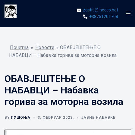
Skip
zastiti@inecco.net
to
Tog
+38751201708
content
men
Почетна
»
Новости
»
ОБАВЈЕШТЕЊЕ О
НАБАВЦИ – Набавка горива за моторна возила
ОБАВЈЕШТЕЊЕ О
НАБАВЦИ – Набавка
горива за моторна возила
BY
ПУШОЊА
3. ФЕБРУАР 2023.
ЈАВНЕ НАБАВКЕ