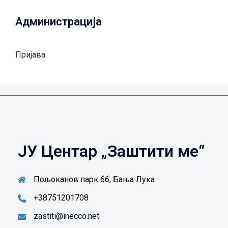
Администрација
Пријава
ЈУ Центар „Заштити ме“
Пољоканов парк бб, Бања Лука
+38751201708
zastiti@inecco.net