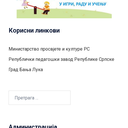
Корисни линкови
Министарство просвјете и културе РС
Републички педагошки завод Републике Српске
Град Бањa Лукa
Претрага
за:
Администрација