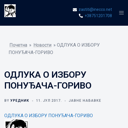
Skip
zastiti@inecco.net
to
Tog
+38751201708
content
men
Почетна
»
Новости
»
ОДЛУКА О ИЗБОРУ
ПОНУЂАЧА-ГОРИВО
ОДЛУКА О ИЗБОРУ
ПОНУЂАЧА-ГОРИВО
BY
УРЕДНИК
11. ЈУЛ 2017.
ЈАВНЕ НАБАВКЕ
ОДЛУКА О ИЗБОРУ ПОНУЂАЧА-ГОРИВО