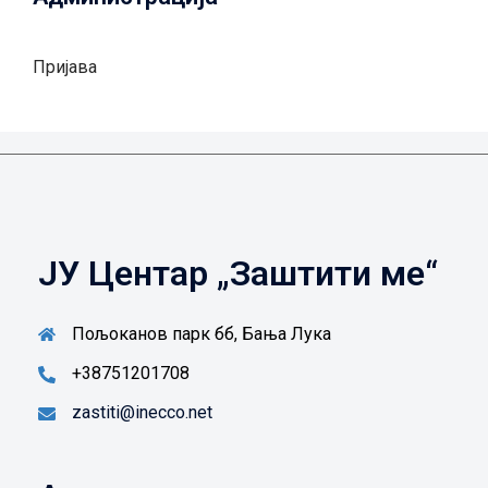
Пријава
ЈУ Центар „Заштити ме“
Пољоканов парк бб, Бања Лука
+38751201708
zastiti@inecco.net