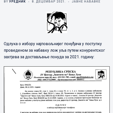
BY
УРЕДНИК
8. ДЕЦЕМБАР 2021.
ЈАВНЕ НАБАВКЕ
Одлукa о избору најповољнијег понуђача у поступку
проведеном за набавку лож уља путем конурентског
захтјева за достављање понуда за 2021. годину: