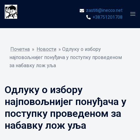
Skip
zastiti@inecco.net
to
Tog
+38751201708
content
men
Почетна
»
Новости
»
Одлуку о избору
најповољнијег понуђача у поступку проведеном
за набавку лож уља
Одлуку о избору
најповољнијег понуђача у
поступку проведеном за
набавку лож уља