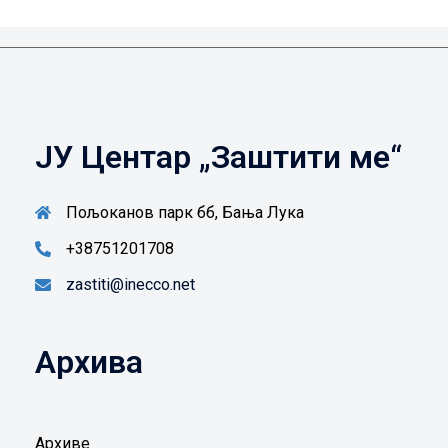
ЈУ Центар „Заштити ме“
Пољоканов парк бб, Бања Лука
+38751201708
zastiti@inecco.net
Архива
Архиве