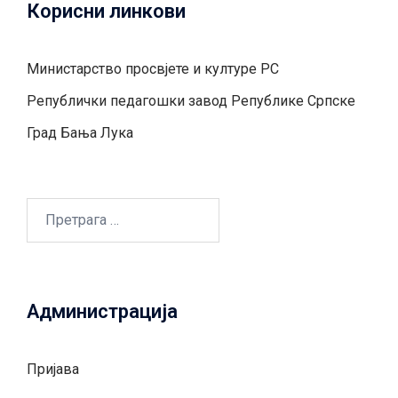
Корисни линкови
Министарство просвјете и културе РС
Републички педагошки завод Републике Српске
Град Бањa Лукa
Претрага
за:
Администрација
Пријава