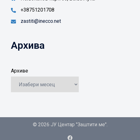
+38751201708
zastiti@inecco.net
Архива
Архиве
© 2026 ЈУ Центар "Заштити ме".