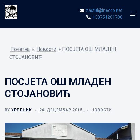
Skip
zastiti@inecco.net
to
Tog
+38751201708
content
men
Почетна
»
Новости
»
ПОСЈЕТА ОШ МЛАДЕН
СТОЈАНОВИЋ
ПОСЈЕТА ОШ МЛАДЕН
СТОЈАНОВИЋ
BY
УРЕДНИК
24. ДЕЦЕМБАР 2015.
НОВОСТИ