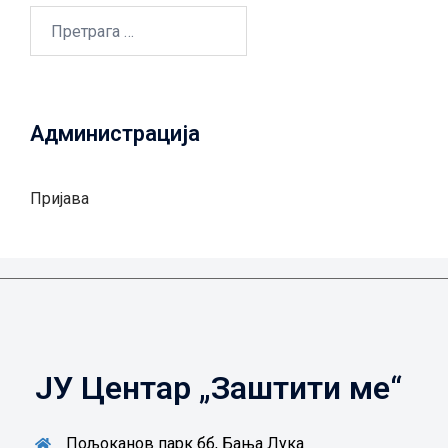
Претрага
за:
Администрација
Пријава
ЈУ Центар „Заштити ме“
Пољоканов парк бб, Бања Лука