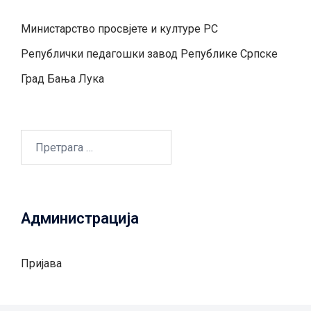
Министарство просвјете и културе РС
Републички педагошки завод Републике Српске
Град Бањa Лукa
Претрага
за:
Администрација
Пријава