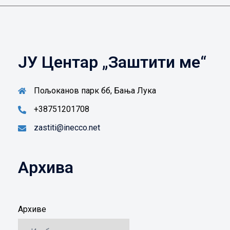
ЈУ Центар „Заштити ме“
Пољоканов парк бб, Бања Лука
+38751201708
zastiti@inecco.net
Архива
Архиве