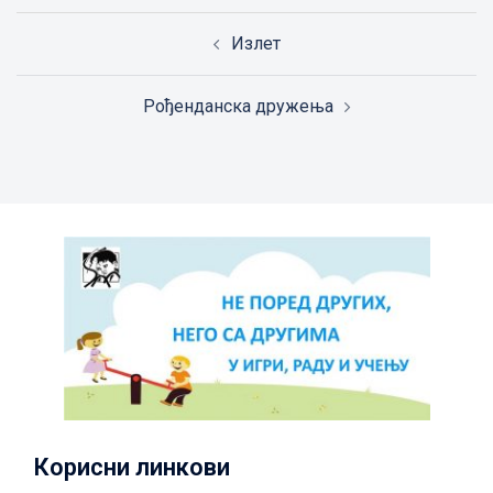
Post
Излет
navigation
Рођенданска дружења
Корисни линкови