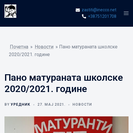
Skip
zastiti@inecco.net
to
Tog
+38751201708
content
men
Почетна
»
Новости
»
Пано матураната школске
2020/2021. године
Пано матураната школске
2020/2021. године
BY
УРЕДНИК
27. МАЈ 2021.
НОВОСТИ