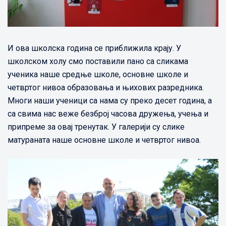
И ова школска година се приближила крају. У
школском холу смо поставили пано са сликама
ученика наше средње школе, основне школе и
четвртог нивоа образовања и њихових разредника.
Многи наши ученици са нама су преко десет година, а
са свима нас веже безброј часова дружења, учења и
припреме за овај тренутак. У галерији су слике
матураната наше основне школе и четвртог нивоа.