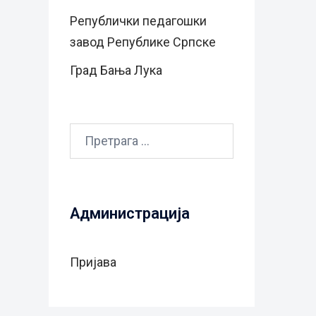
Републички педагошки
завод Републике Српске
Град Бањa Лукa
Претрага
за:
Администрација
Пријава