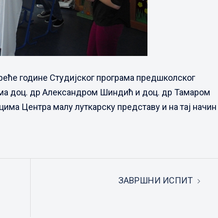
треће године Студијског програма предшколског
ма доц. др Александром Шиндић и доц. др Тамаром
има Центра малу луткарску представу и на тај начин
ЗАВРШНИ ИСПИТ