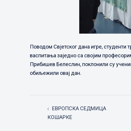
Поводом Свјетског дана игре, студенти 
васпитања заједно са својим професори
Прибишев Белеслин, поклонили су учениц
обиљежили овај дан.
Post
ЕВРОПСКА СЕДМИЦА
navigation
КОШАРКЕ