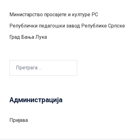
Министарство просвјете и културе РС
Републички педагошки завод Републике Српске
Град Бањa Лукa
Претрага
за:
Администрација
Пријава