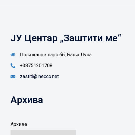
ЈУ Центар „Заштити ме“
Пољоканов парк бб, Бања Лука
+38751201708
zastiti@inecco.net
Архива
Архиве