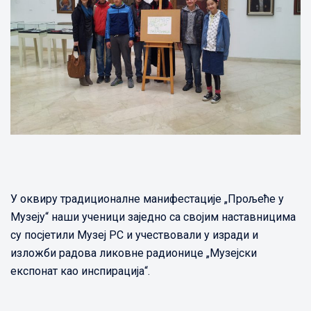
У оквиру традиционалне манифестације „Прољеће у
Музеју“ наши ученици заједно са својим наставницима
су посјетили Музеј РС и учествовали у изради и
изложби радова ликовне радионице „Музејски
експонат као инспирација“.