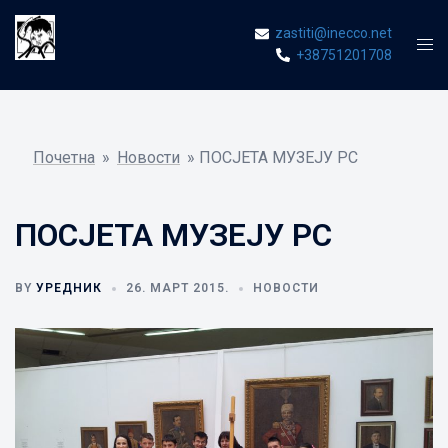
Skip
zastiti@inecco.net
to
Tog
+38751201708
content
men
Почетна
»
Новости
»
ПОСЈЕТА МУЗЕЈУ РС
ПОСЈЕТА МУЗЕЈУ РС
BY
УРЕДНИК
26. МАРТ 2015.
НОВОСТИ