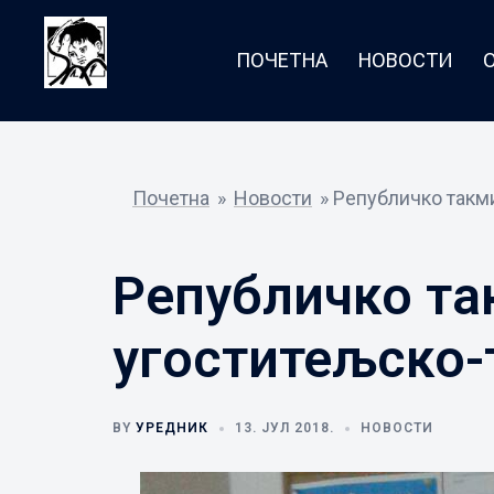
Skip
to
ПОЧЕТНА
НОВОСТИ
content
Почетна
»
Новости
»
Републичко такм
Републичко т
угоститељско-
BY
УРЕДНИК
13. ЈУЛ 2018.
НОВОСТИ