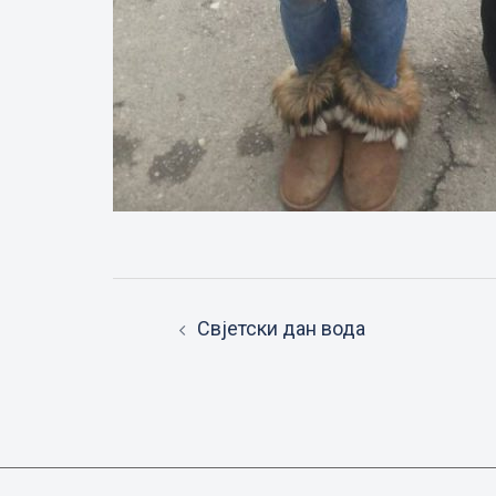
Post
Свјетски дан вода
navigation