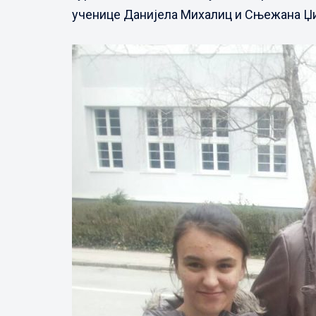
ученице Данијела Михалиц и Сњежана Џид