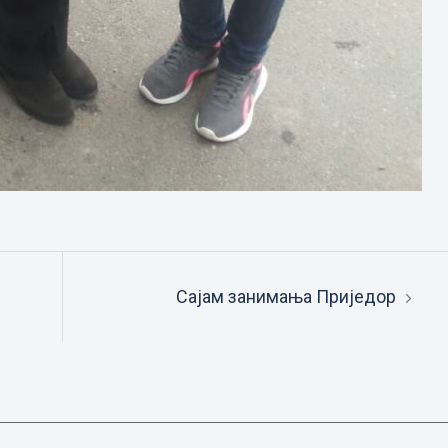
Сајам занимања Приједор