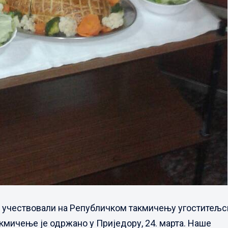
 учествовали на Републичком такмичењу угоститељс
кмичење је одржано у Приједору, 24. марта. Наше