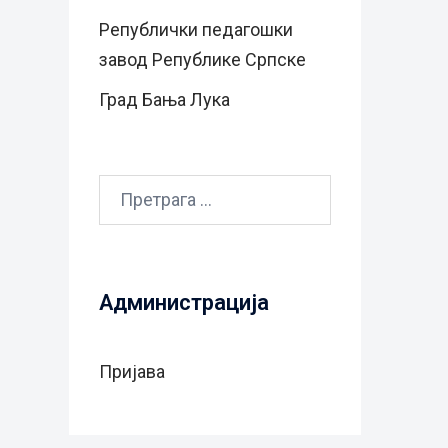
Републички педагошки
завод Републике Српске
Град Бањa Лукa
Претрага
за:
Администрација
Пријава