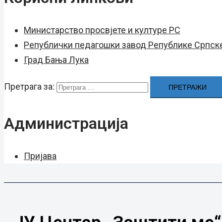
Министарство просвјете и културе РС
Републички педагошки завод Републике Српск
Град Бањa Лукa
Претрага за:
Администрација
Пријава