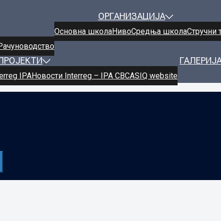
ОРГАНИЗАЦИЈА
Oсновнa школa
Ниво
Средња школа
Стручни 
Рачуноводство
ПРОЈЕКТИ
ГАЛЕРИЈ
erreg IPA
Новости Interreg – IPA CBC
ASIQ website