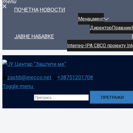
menu
ПОЧЕТНА
НОВОСТИ
Менаџмент
Директор
Правник
ЈАВНЕ НАБАВКЕ
Interreg-IPA CBC
О пројекту Int
zastiti@inecco.net
+38751201708
Toggle menu
Претрага за: