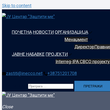
Skip to content
ПОЧЕТНА
НОВОСТИ
ОРГАНИЗАЦИЈА
Менаџмент
Директор
Правни
ЈАВНЕ НАБАВКЕ
ПРОЈЕКТИ
Interreg-IPA CBC
О пројекту 
zastiti@inecco.net
+38751201708
Претрага за:
Close