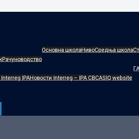
Oсновнa школa
Ниво
Средња школа
Ст
к
Рачуноводство
Г
Interreg IPA
Новости Interreg – IPA CBC
ASIQ website