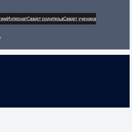
тим
Интернат
Савјет родитеља
Савјет ученика
А