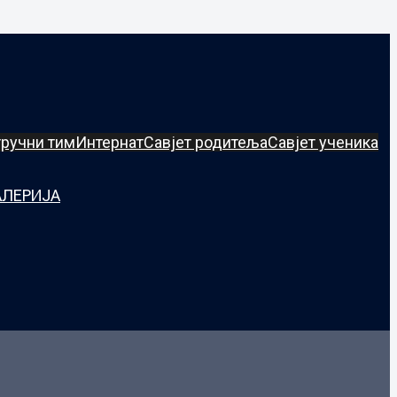
ручни тим
Интернат
Савјет родитеља
Савјет ученика
АЛЕРИЈА