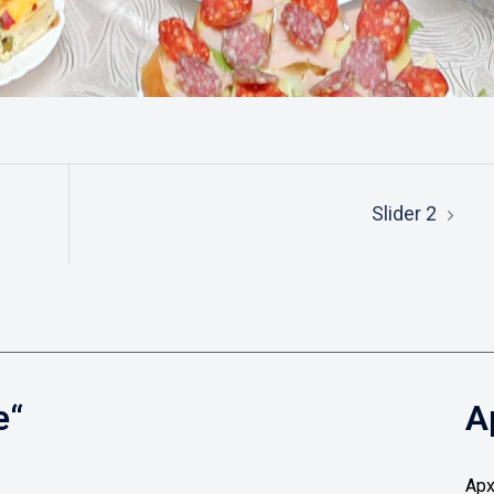
Slider 2
е“
А
Ар