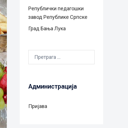
Републички педагошки
завод Републике Српске
Град Бањa Лукa
Претрага
за:
Администрација
Пријава