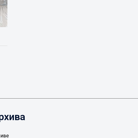
рхива
хиве