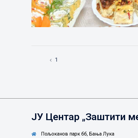
Post
1
navigation
ЈУ Центар „Заштити м
Пољоканов парк бб, Бања Лука