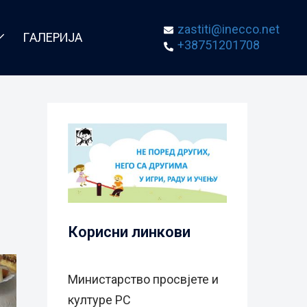
zastiti@inecco.net
ГАЛЕРИЈА
+38751201708
Корисни линкови
Министарство просвјете и
културе РС