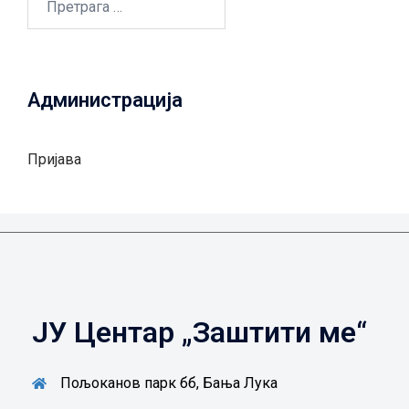
за:
Администрација
Пријава
ЈУ Центар „Заштити ме“
Пољоканов парк бб, Бања Лука