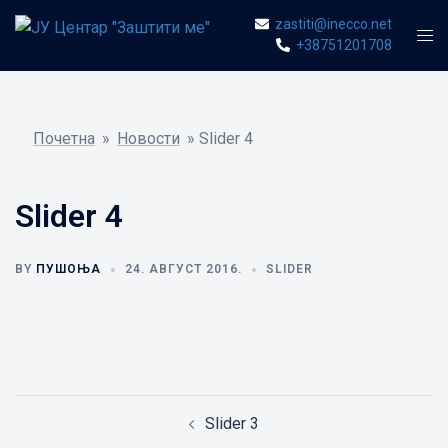
Skip
zastiti@inecco.net
Togg
to
+38751201708
men
content
Почетна
»
Новости
»
Slider 4
Slider 4
BY
ПУШОЊА
24. АВГУСТ 2016.
SLIDER
Post
Slider 3
navigation