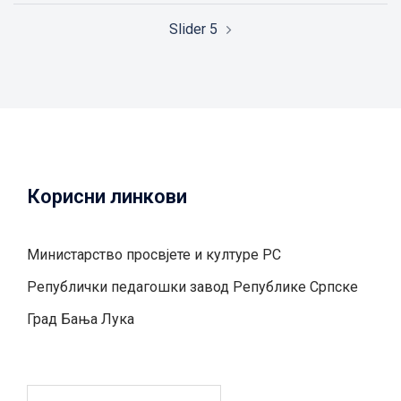
Slider 5
Корисни линкови
Министарство просвјете и културе РС
Републички педагошки завод Републике Српске
Град Бањa Лукa
Претрага