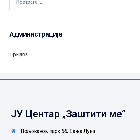
за:
Администрација
Пријава
ЈУ Центар „Заштити ме“
Пољоканов парк бб, Бања Лука