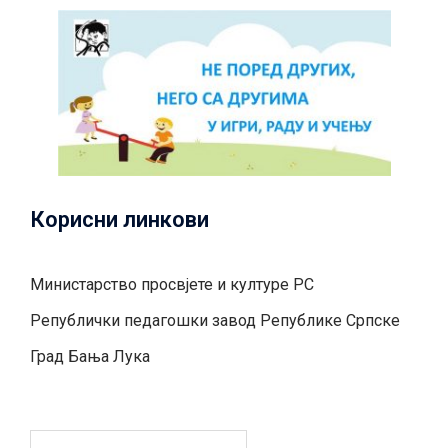
Корисни линкови
Министарство просвјете и културе РС
Републички педагошки завод Републике Српске
Град Бањa Лукa
Претрага