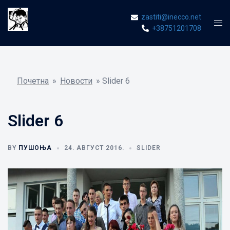
Skip
zastiti@inecco.net
to
Tog
+38751201708
content
men
Почетна
»
Новости
»
Slider 6
Slider 6
BY
ПУШОЊА
24. АВГУСТ 2016.
SLIDER