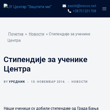
Skip
zastiti@inecco.net
Togg
to
+38751201708
men
content
Почетна
»
Новости
»
Стипендије за ученике
Центра
Стипендије за ученике
Центра
BY
УРЕДНИК
10. НОВЕМБАР 2016.
НОВОСТИ
Наши ученици су добили стипендије од Града Бања