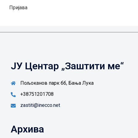
Пријава
ЈУ Центар „Заштити ме“
Пољоканов парк бб, Бања Лука
+38751201708
zastiti@inecco.net
Архива