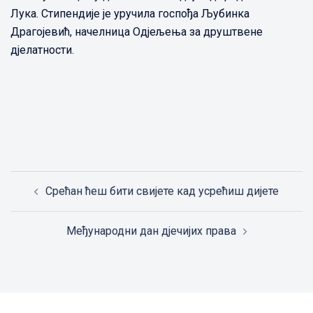
Лука. Стипендије је уручила госпођа Љубинка
Драгојевић, начелница Одјељења за друштвене
дјелатности.
Post
Срећан ћеш бити свијете кад усрећиш дијете
navigation
Међународни дан дјечијих права