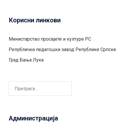
Корисни линкови
Министарство просвјете и културе РС
Републички педагошки завод Републике Српске
Град Бањa Лукa
Претрага
за:
Администрација