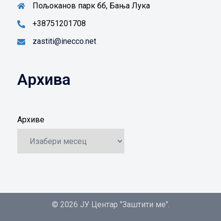
Пољоканов парк бб, Бања Лука
+38751201708
zastiti@inecco.net
Архива
Архиве
© 2026 ЈУ Центар "Заштити ме".