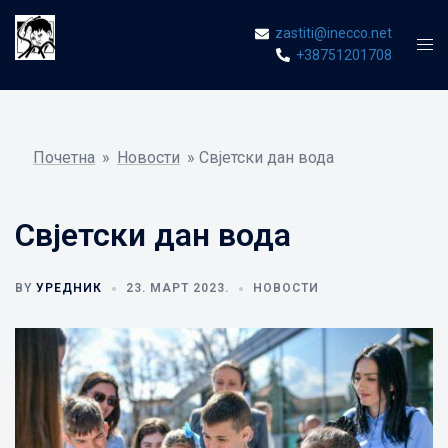
Skip
zastiti@inecco.net
to
Tog
+38751201708
content
men
Почетна
»
Новости
»
Свјетски дан вода
Свјетски дан вода
BY
УРЕДНИК
23. МАРТ 2023.
НОВОСТИ