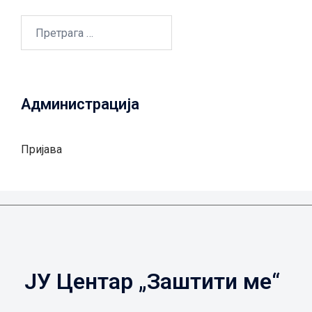
Претрага
за:
Администрација
Пријава
ЈУ Центар „Заштити ме“