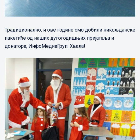
Традиционално, и ове године смо добили никољданске
пакетиће од наших дугогодишњих пријатеља и
донатора, ИнфоМедиаГруп. Хвала!