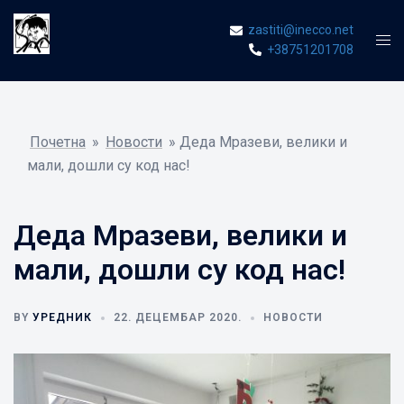
Skip
zastiti@inecco.net
to
Tog
+38751201708
content
men
Почетна
»
Новости
»
Деда Мразеви, велики и
мали, дошли су код нас!
Деда Мразеви, велики и
мали, дошли су код нас!
BY
УРЕДНИК
22. ДЕЦЕМБАР 2020.
НОВОСТИ