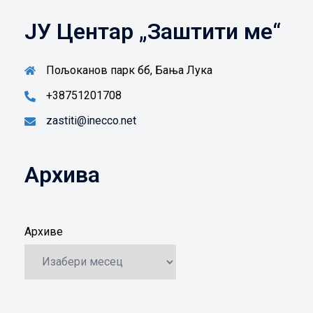
ЈУ Центар „Заштити ме“
Пољоканов парк бб, Бања Лука
+38751201708
zastiti@inecco.net
Архива
Архиве