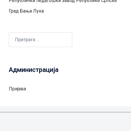
Републички педагошки завод Републике Српске
Град Бањa Лукa
Претрага
за:
Администрација
Пријава