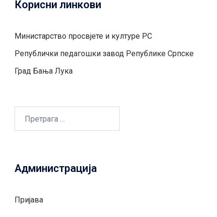
Корисни линкови
Министарство просвјете и културе РС
Републички педагошки завод Републике Српске
Град Бањa Лукa
Претрага
за:
Администрација
Пријава