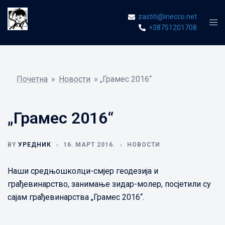
Skip
zastiti@inecco.net
to
Tog
+38751201708
content
men
Почетна
»
Новости
»
„Грамес 2016“
„Грамес 2016“
BY
УРЕДНИК
16. МАРТ 2016.
НОВОСТИ
Наши средњошколци-смјер геодезија и
грађевинарство, занимање зидар-молер, посјетили су
сајам грађевинарства „Грамес 2016“.