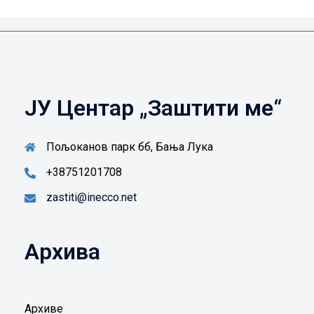
ЈУ Центар „Заштити ме“
Пољоканов парк бб, Бања Лука
+38751201708
zastiti@inecco.net
Архива
Архиве