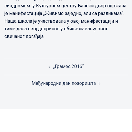
синдромом у Културном центру Бански двор одржана
је манифестација „Живимо заједно, али са разликама“.
Наша школа је учествовала у овој манифестацији и
тиме дала свој допринос у обиљежавању овог
свечаног догађаја.
Post
„Грамес 2016“
navigation
Међународни дан позоришта