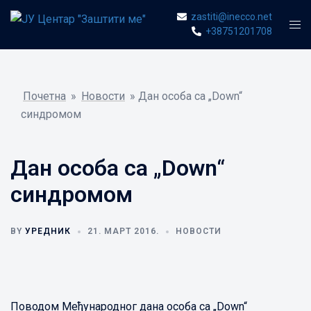
Skip
zastiti@inecco.net
Togg
to
+38751201708
men
content
Почетна
»
Новости
»
Дан особа са „Down“
синдромом
Дан особа са „Down“
синдромом
BY
УРЕДНИК
21. МАРТ 2016.
НОВОСТИ
Поводом Међународног дана особа са „Down“