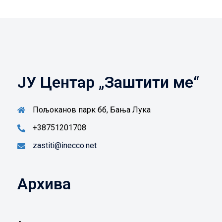
ЈУ Центар „Заштити ме“
Пољоканов парк бб, Бања Лука
+38751201708
zastiti@inecco.net
Архива