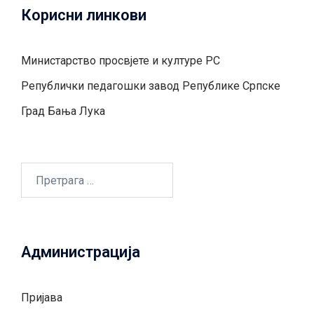
Корисни линкови
Министарство просвјете и културе РС
Републички педагошки завод Републике Српске
Град Бањa Лукa
Претрага
за:
Администрација
Пријава