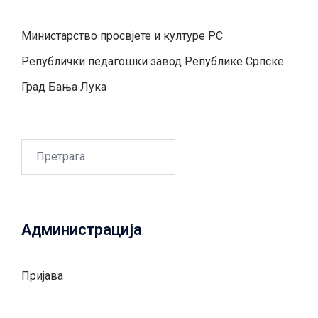
Министарство просвјете и културе РС
Републички педагошки завод Републике Српске
Град Бањa Лукa
Претрага
за:
Администрација
Пријава