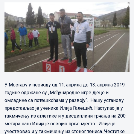
У Мостару у периоду од 11. априла до 13. априла 2019.
године одржане су „Међународне игре дјеце и
омладине са потешкоћама у развоју“. Нашу установу
представљао је ученика Илија Галешић. Наступао је у
такмичењу из атлетике и у дисциплини трчања на 200
метара наш Илија је освојио прво мјесто. Илија је
учествовао и у такмичењу из стоног тениса. Честитке