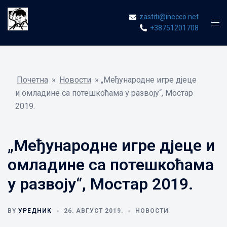
Skip
zastiti@inecco.net
to
Tog
+38751201708
content
men
Почетна
»
Новости
»
„Међународне игре дјеце
и омладине са потешкоћама у развоју“, Мостар
2019.
„Међународне игре дјеце и
омладине са потешкоћама
у развоју“, Мостар 2019.
BY
УРЕДНИК
26. АВГУСТ 2019.
НОВОСТИ