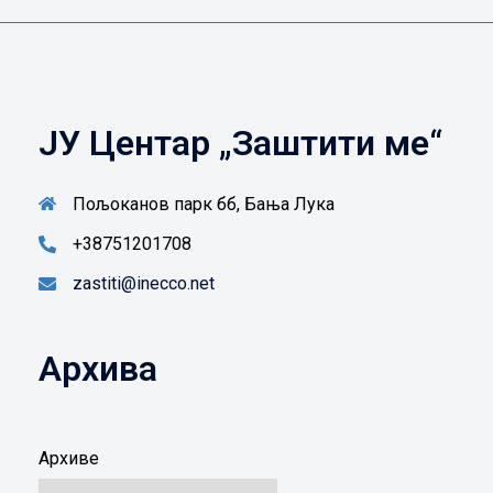
ЈУ Центар „Заштити ме“
Пољоканов парк бб, Бања Лука
+38751201708
zastiti@inecco.net
Архива
Архиве