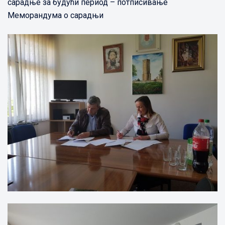
сарадње за будући период – потписивање
Меморандума о сарадњи