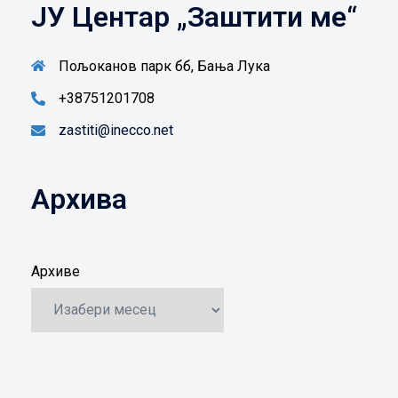
ЈУ Центар „Заштити ме“
Пољоканов парк бб, Бања Лука
+38751201708
zastiti@inecco.net
Архива
Архиве