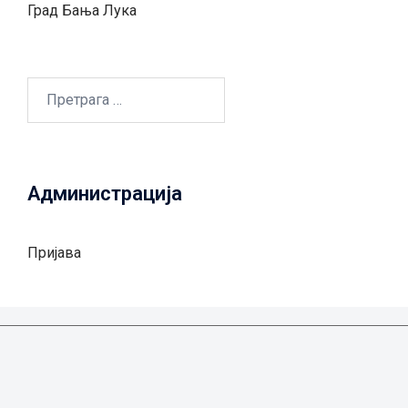
Град Бањa Лукa
Претрага
за:
Администрација
Пријава