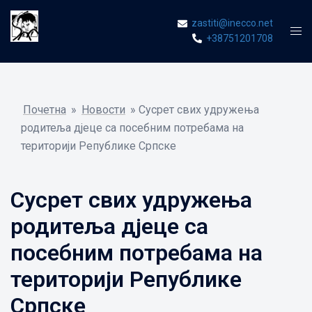
Skip
zastiti@inecco.net
to
Tog
+38751201708
content
men
Почетна
»
Новости
»
Сусрет свих удружења
родитеља дјеце са посебним потребама на
територији Републике Српске
Сусрет свих удружења
родитеља дјеце са
посебним потребама на
територији Републике
Српске