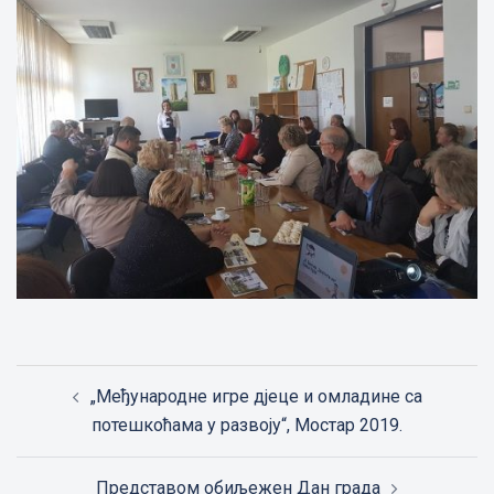
Post
„Међународне игре дјеце и омладине са
navigation
потешкоћама у развоју“, Мостар 2019.
Представом обиљежен Дан града