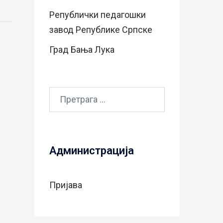
Републички педагошки
завод Републике Српске
Град Бањa Лукa
Претрага
за:
Администрација
Пријава