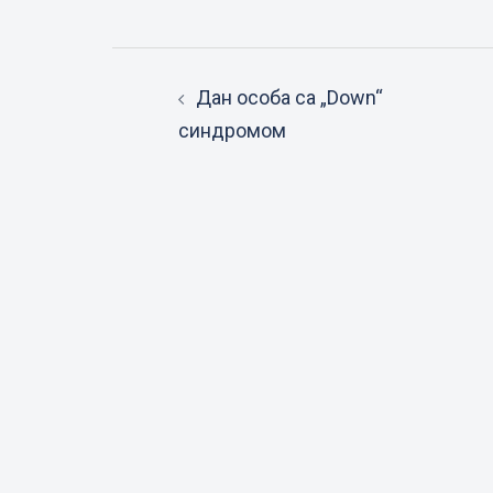
Post
Дан особа са „Down“
navigation
синдромом