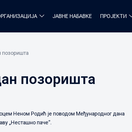
ОРГАНИЗАЦИЈА
ЈАВНЕ НАБАВКЕ
ПРОЈЕКТИ
 позоришта
дан позоришта
диоцем Неном Родић је поводом Међународног дана
аву „Несташно паче“.