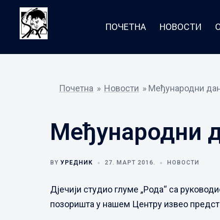
Skip
to
ПОЧЕТНА
НОВОСТИ
content
Почетна
»
Новости
»
Међународни дан
Међународни 
BY
УРЕДНИК
27. МАРТ 2016.
НОВОСТИ
Дјечији студио глуме „Рода“ са руково
позоришта у нашем Центру извео предст