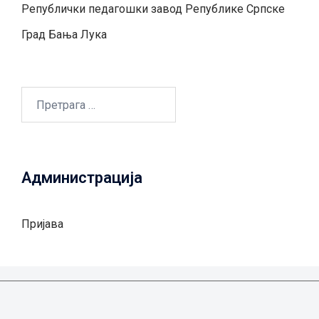
Републички педагошки завод Републике Српске
Град Бањa Лукa
Претрага
за:
Администрација
Пријава