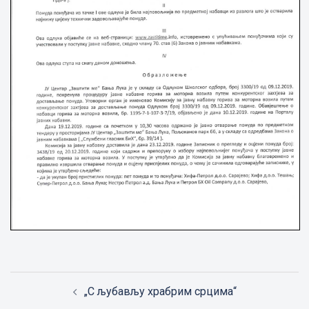
Post
„С љубављу храбрим срцима“
navigation