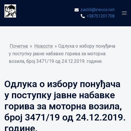
Skip
zastiti@inecco.net
to
Tog
+38751201708
content
men
Почетна
»
Новости
»
Одлукa о избору понуђача
у поступку јавне набавке горива за моторна
возила, број 3471/19 од 24.12.2019. године.
Одлукa о избору понуђача
у поступку јавне набавке
горива за моторна возила,
број 3471/19 од 24.12.2019.
године.