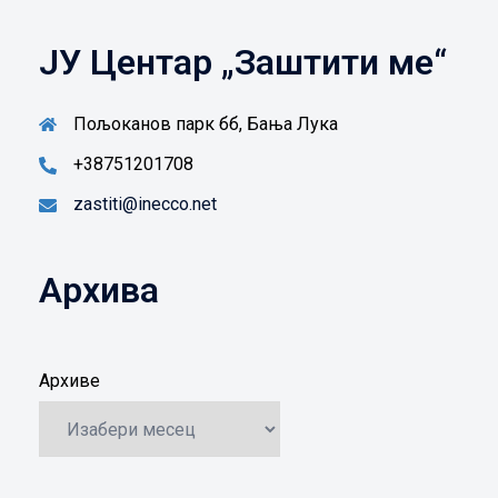
ЈУ Центар „Заштити ме“
Пољоканов парк бб, Бања Лука
+38751201708
zastiti@inecco.net
Архива
Архиве