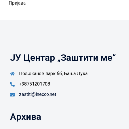
Пријава
ЈУ Центар „Заштити ме“
Пољоканов парк бб, Бања Лука
+38751201708
zastiti@inecco.net
Архива