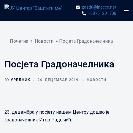
Skip
zastiti@inecco.net
Togg
to
+38751201708
men
content
Почетна
»
Новости
»
Посјета Градоначелника
Посјета Градоначелника
BY
УРЕДНИК
24. ДЕЦЕМБАР 2019.
НОВОСТИ
23. децембра у посјету нашем Центру дошао је
Градоначелник Игор Радојчић.