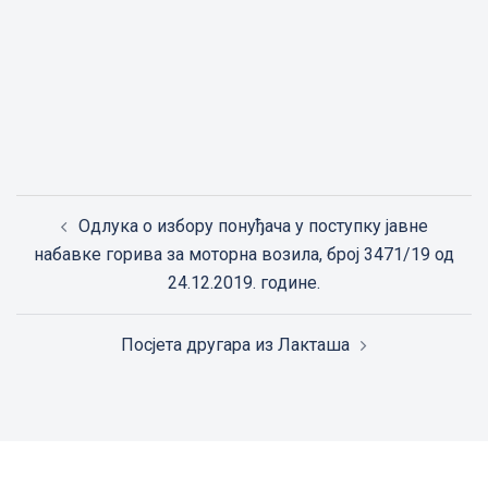
Post
Одлукa о избору понуђача у поступку јавне
navigation
набавке горива за моторна возила, број 3471/19 од
24.12.2019. године.
Посјета другара из Лакташа