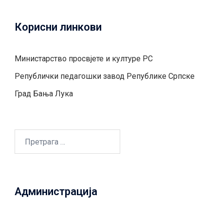
Корисни линкови
Министарство просвјете и културе РС
Републички педагошки завод Републике Српске
Град Бањa Лукa
Претрага
за:
Администрација