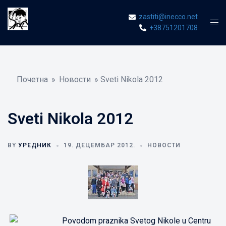
Skip
zastiti@inecco.net
to
Tog
+38751201708
content
men
Почетна
»
Новости
»
Sveti Nikola 2012
Sveti Nikola 2012
BY
УРЕДНИК
19. ДЕЦЕМБАР 2012.
НОВОСТИ
Povodom praznika Svetog Nikole u Centru