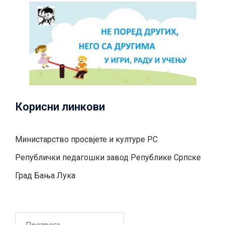
Корисни линкови
Министарство просвјете и културе РС
Републички педагошки завод Републике Српске
Град Бањa Лукa
Претрага