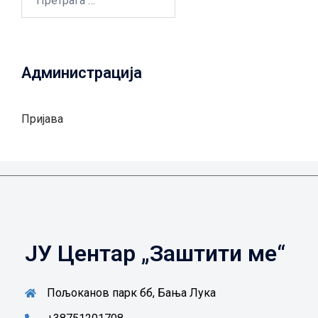
за:
Администрација
Пријава
ЈУ Центар „Заштити ме“
Пољоканов парк бб, Бања Лука