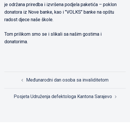
je održana priredba i izvršena podjela paketića – poklon
donatora iz Nove banke, kao i ’’VOLKS’’ banke na opštu
radost djece naše škole.
Tom prilikom smo se i slikali sa našim gostima i
donatorima.
Post
Međunarodni dan osoba sa invaliditetom
navigation
Posjeta Udruženja defektologa Kantona Sarajevo