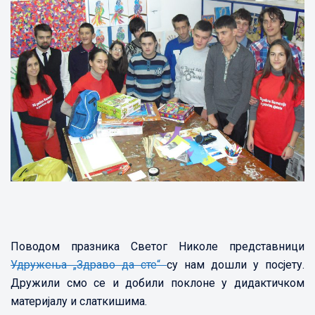
Поводом празника Светог Николе представници
Удружења „Здраво да сте“
су нам дошли у посјету.
Дружили смо се и добили поклоне у дидактичком
материјалу и слаткишима.