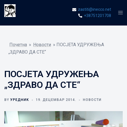
Skip
zastiti@inecco.net
to
Tog
+38751201708
content
men
Почетна
»
Новости
»
ПОСЈЕТА УДРУЖЕЊА
„ЗДРАВО ДА СТЕ“
ПОСЈЕТА УДРУЖЕЊА
„ЗДРАВО ДА СТЕ“
BY
УРЕДНИК
19. ДЕЦЕМБАР 2014.
НОВОСТИ