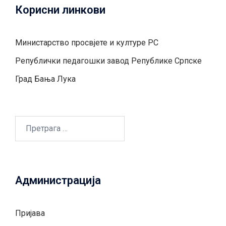
Корисни линкови
Министарство просвјете и културе РС
Републички педагошки завод Републике Српске
Град Бањa Лукa
Претрага
за:
Администрација
Пријава