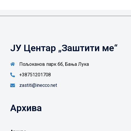
ЈУ Центар „Заштити ме“
Пољоканов парк бб, Бања Лука
+38751201708
zastiti@inecco.net
Архива