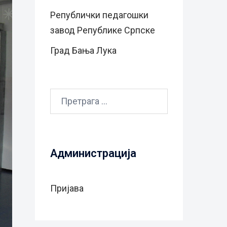
Републички педагошки
завод Републике Српске
Град Бањa Лукa
Претрага
за:
Администрација
Пријава