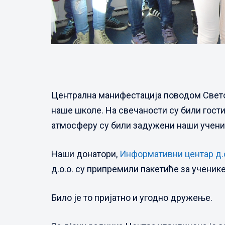
Централна манифестација поводом Светог 
наше школе. На свечаности су били гости
атмосферу су били задужени наши учени
Наши донатори,
Информативни центар д.о
д.о.о. су припремили пакетиће за ученик
Било је то пријатно и угодно дружење.