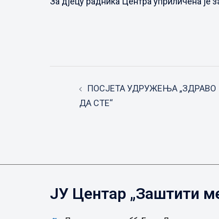
За дјецу радника Центра уприличена је з
Post
ПОСЈЕТА УДРУЖЕЊА „ЗДРАВО
navigation
ДА СТЕ“
ЈУ Центар „Заштити м