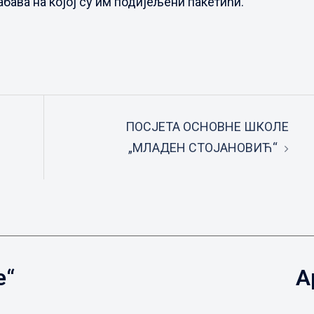
абава на којој су им подијељени пакетићи.
ПОСЈЕТА ОСНОВНЕ ШКОЛЕ
„МЛАДЕН СТОЈАНОВИЋ“
е“
А