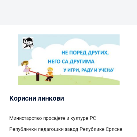
Корисни линкови
Министарство просвјете и културе РС
Републички педагошки завод Републике Српске