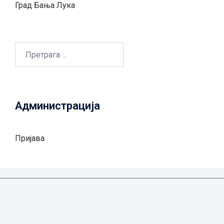
Град Бањa Лукa
Претрага
за:
Администрација
Пријава