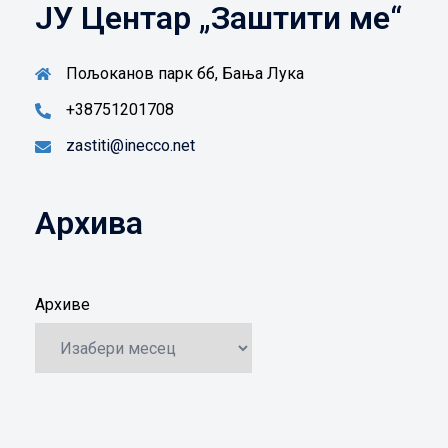
ЈУ Центар „Заштити ме“
Пољоканов парк бб, Бања Лука
+38751201708
zastiti@inecco.net
Архива
Архиве